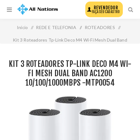
REVENDEDOR
FAÇA SEU CADASTRO
Início
/
REDE E TELEFONIA
/
ROTEADORES
/
Kit 3 Roteadores Tp-Link Deco M4 Wi-Fi Mesh Dual Band
Ac1200 10/100/1000mbps -Mtp0054
KIT 3 ROTEADORES TP-LINK DECO M4 WI-
FI MESH DUAL BAND AC1200
10/100/1000MBPS -MTP0054