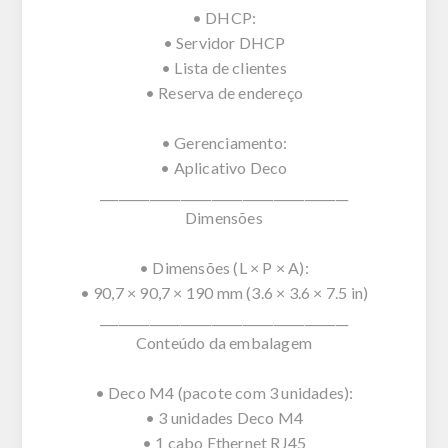
• DHCP:
• Servidor DHCP
• Lista de clientes
• Reserva de endereço
• Gerenciamento:
• Aplicativo Deco
________________________________________
Dimensões
• Dimensões (L × P × A):
• 90,7 × 90,7 × 190 mm (3.6 × 3.6 × 7.5 in)
________________________________________
Conteúdo da embalagem
• Deco M4 (pacote com 3 unidades):
• 3 unidades Deco M4
• 1 cabo Ethernet RJ45