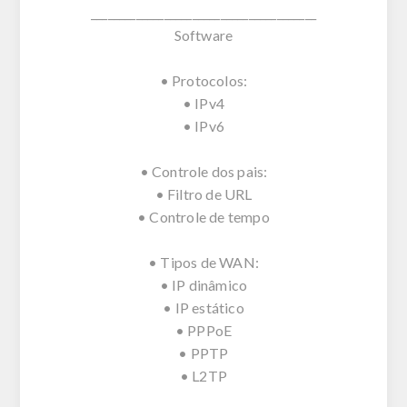
________________________________________
Software
• Protocolos:
• IPv4
• IPv6
• Controle dos pais:
• Filtro de URL
• Controle de tempo
• Tipos de WAN:
• IP dinâmico
• IP estático
• PPPoE
• PPTP
• L2TP