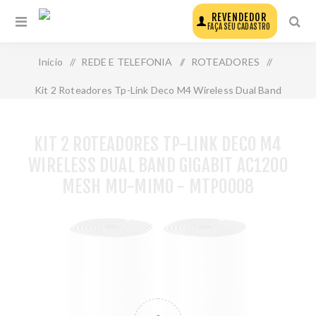
REVENDEDOR
FAÇA SEU CADASTRO
Início
/
REDE E TELEFONIA
/
ROTEADORES
/
Kit 2 Roteadores Tp-Link Deco M4 Wireless Dual Band
Gigabit Ac1200 Mesh Mu-Mimo - Mtp0008
KIT 2 ROTEADORES TP-LINK DECO M4
WIRELESS DUAL BAND GIGABIT AC1200
MESH MU-MIMO - MTP0008