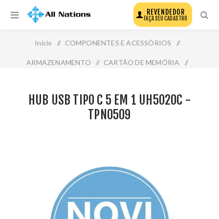
REVENDEDOR
FAÇA SEU CADASTRO
Início
/
COMPONENTES E ACESSÓRIOS
/
ARMAZENAMENTO
/
CARTÃO DE MEMÓRIA
/
Hub Usb Tipo C 5 em 1 Uh5020c - Tpn0509
HUB USB TIPO C 5 EM 1 UH5020C -
TPN0509