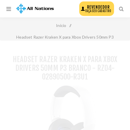
REVENDEDOR
FAÇA SEU CADASTRO
Início
/
Headset Razer Kraken X para Xbox Drivers 50mm P3
Branco - Rz04-02890500-R3u1
HEADSET RAZER KRAKEN X PARA XBOX
DRIVERS 50MM P3 BRANCO - RZ04-
02890500-R3U1