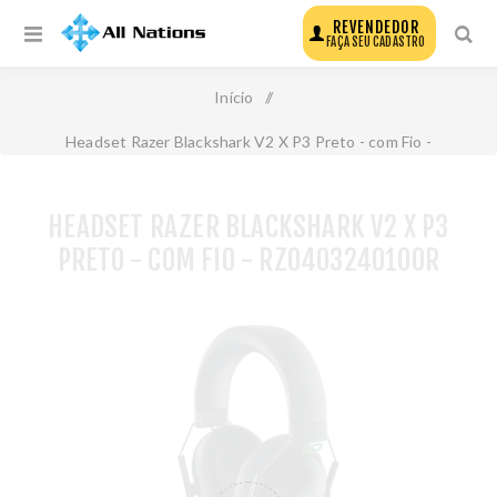
REVENDEDOR
FAÇA SEU CADASTRO
Início
/
Headset Razer Blackshark V2 X P3 Preto - com Fio -
Rz0403240100r
HEADSET RAZER BLACKSHARK V2 X P3
PRETO - COM FIO - RZ0403240100R