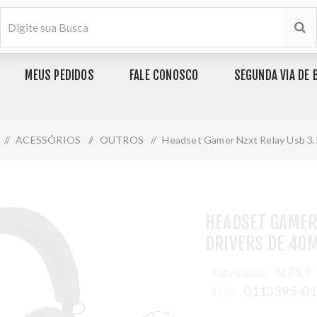
MEUS PEDIDOS
FALE CONOSCO
SEGUNDA VIA DE 
/
ACESSÓRIOS
/
OUTROS
/
Headset Gamer Nzxt Relay Usb 3
HEADSET GAMER
DRIVERS DE 40
NZXT
Fabricante:
0113395-0
SKU: