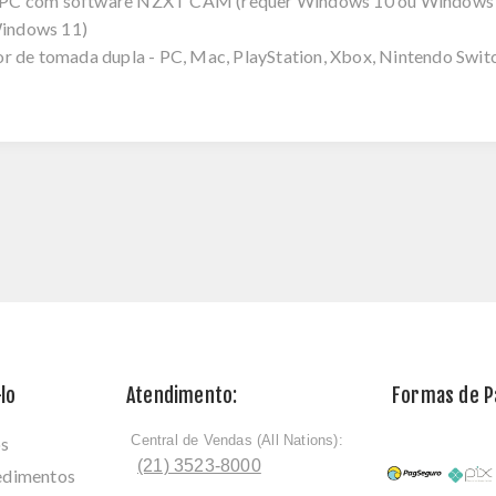
m PC com software NZXT CAM (requer Windows 10 ou Windows
indows 11)
r de tomada dupla - PC, Mac, PlayStation, Xbox, Nintendo Swit
lo
Atendimento:
Formas de 
Central de Vendas (All Nations):
os
ﾠ
(21) 3523-8000
cedimentos