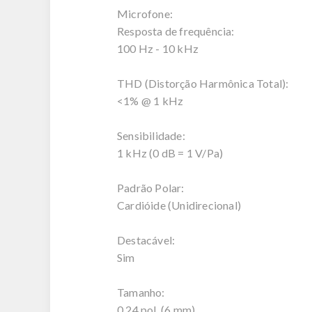
Microfone:
Resposta de frequência:
100 Hz - 10 kHz
THD (Distorção Harmônica Total):
<1% @ 1 kHz
Sensibilidade:
1 kHz (0 dB = 1 V/Pa)
Padrão Polar:
Cardióide (Unidirecional)
Destacável:
Sim
Tamanho:
0,24 pol. (6 mm)