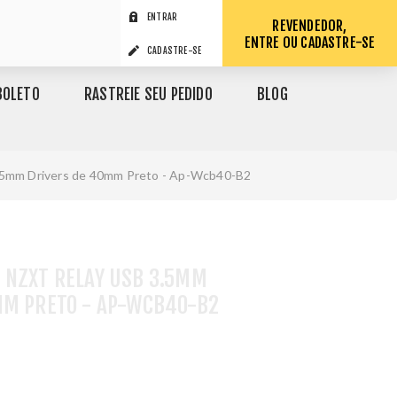
ENTRAR
REVENDEDOR,
ENTRE OU CADASTRE-SE
CADASTRE-SE
BOLETO
RASTREIE SEU PEDIDO
BLOG
.5mm Drivers de 40mm Preto - Ap-Wcb40-B2
 NZXT RELAY USB 3.5MM
MM PRETO - AP-WCB40-B2
1