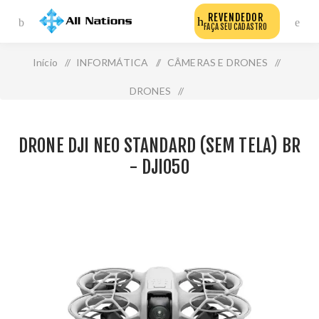
REVENDEDOR
FAÇA SEU CADASTRO
Início
/
INFORMÁTICA
/
CÂMERAS E DRONES
/
DRONES
/
Drone Dji Neo Standard (Sem Tela) Br - Dji050
DRONE DJI NEO STANDARD (SEM TELA) BR
- DJI050