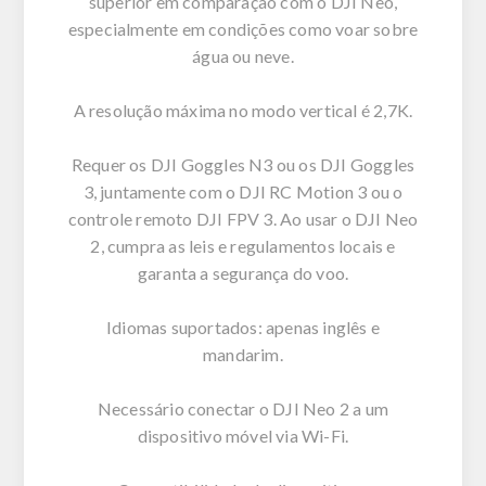
superior em comparação com o DJI Neo,
especialmente em condições como voar sobre
água ou neve.
A resolução máxima no modo vertical é 2,7K.
Requer os DJI Goggles N3 ou os DJI Goggles
3, juntamente com o DJI RC Motion 3 ou o
controle remoto DJI FPV 3. Ao usar o DJI Neo
2, cumpra as leis e regulamentos locais e
garanta a segurança do voo.
Idiomas suportados: apenas inglês e
mandarim.
Necessário conectar o DJI Neo 2 a um
dispositivo móvel via Wi-Fi.