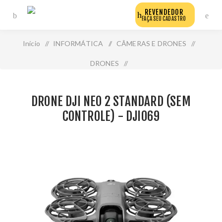
REVENDEDOR
FAÇA SEU CADASTRO
Início
/
INFORMÁTICA
/
CÂMERAS E DRONES
/
DRONES
/
Drone Dji Neo 2 Standard (Sem Controle) - Dji069
DRONE DJI NEO 2 STANDARD (SEM
CONTROLE) - DJI069