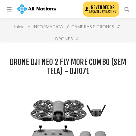
REVENDEDOR
FAÇA SEU CADASTRO
Início
/
INFORMÁTICA
/
CÂMERAS E DRONES
/
DRONES
/
Drone Dji Neo 2 Fly More Combo (Sem Tela) - Dji071
DRONE DJI NEO 2 FLY MORE COMBO (SEM
TELA) - DJI071