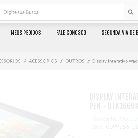
MEUS PEDIDOS
FALE CONOSCO
SEGUNDA VIA DE 
ESSÓRIOS
/
ACESSÓRIOS
/
OUTROS
/
Display Interativo Wa
DISPLAY INTERA
PEN - DTK1660
WAC
Fabricante:
0099256-0
SKU: