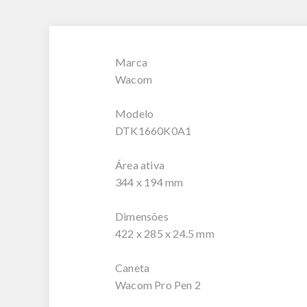
Marca
Wacom
Modelo
DTK1660K0A1
Área ativa
344 x 194 mm
Dimensões
422 x 285 x 24.5 mm
Caneta
Wacom Pro Pen 2