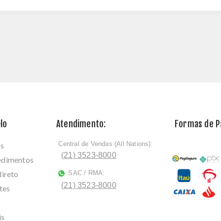
lo
Atendimento:
Formas de 
Central de Vendas (All Nations):
os
ﾠ
(21) 3523-8000
cedimentos
direto
SAC / RMA:
ﾠ
(21) 3523-8000
tes
is