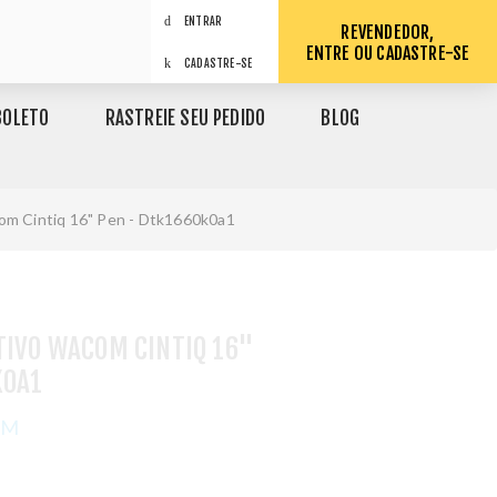
ENTRAR
REVENDEDOR,
ENTRE OU CADASTRE-SE
CADASTRE-SE
BOLETO
RASTREIE SEU PEDIDO
BLOG
com Cintiq 16" Pen - Dtk1660k0a1
TIVO WACOM CINTIQ 16"
K0A1
OM
1