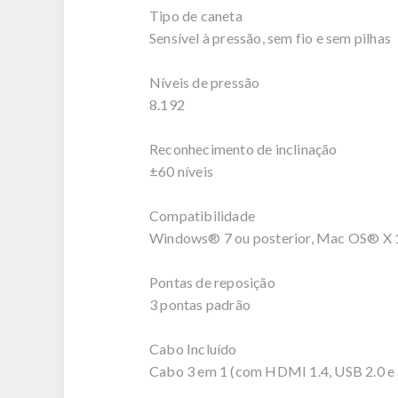
Tipo de caneta
Sensível à pressão, sem fio e sem pilhas
Níveis de pressão
8.192
Reconhecimento de inclinação
±60 níveis
Compatibilidade
Windows® 7 ou posterior, Mac OS® X 10.
Pontas de reposição
3 pontas padrão
Cabo Incluído
Cabo 3 em 1 (com HDMI 1.4, USB 2.0 e