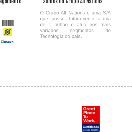
Pagamento
Somos do Grupo All Nations
O Grupo All Nations é uma S/A
que possui faturamento acima
de 1 bilhão e atua nos mais
variados segmentos de
Tecnologia do país.