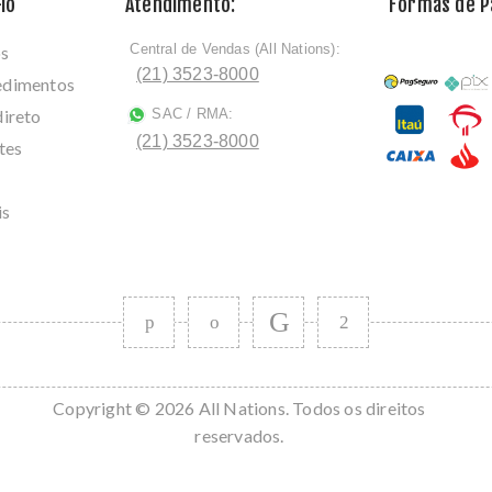
lo
Atendimento:
Formas de 
Central de Vendas (All Nations):
os
ﾠ
(21) 3523-8000
cedimentos
direto
SAC / RMA:
ﾠ
(21) 3523-8000
tes
is
Copyright © 2026 All Nations. Todos os direitos
reservados.