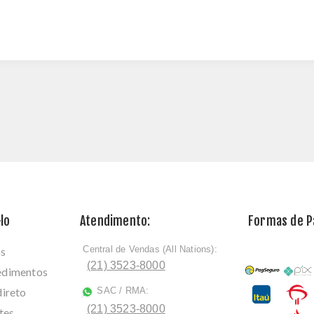
lo
Atendimento:
Formas de 
Central de Vendas (All Nations):
os
ﾠ
(21) 3523-8000
cedimentos
direto
SAC / RMA:
ﾠ
(21) 3523-8000
tes