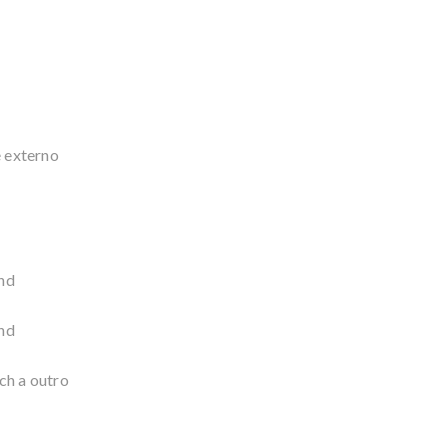
é externo
nd
nd
ch a outro