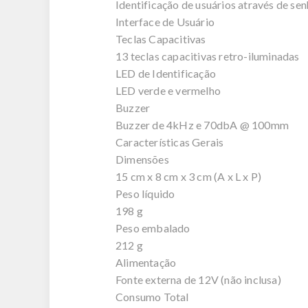
Identificação de usuários através de sen
Interface de Usuário
Teclas Capacitivas
13 teclas capacitivas retro-iluminadas
LED de Identificação
LED verde e vermelho
Buzzer
Buzzer de 4kHz e 70dbA @ 100mm
Características Gerais
Dimensões
15 cm x 8 cm x 3 cm (A x L x P)
Peso líquido
198 g
Peso embalado
212 g
Alimentação
Fonte externa de 12V (não inclusa)
Consumo Total