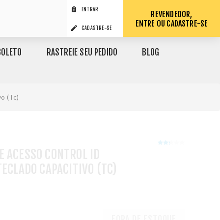
ENTRAR
REVENDEDOR,
ENTRE OU CADASTRE-SE
CADASTRE-SE
BOLETO
RASTREIE SEU PEDIDO
BLOG
o (Tc)
E ACESSO CONTROL ID
TECLADO CAPACITIVO (TC)
1
FORA DE ESTOQUE