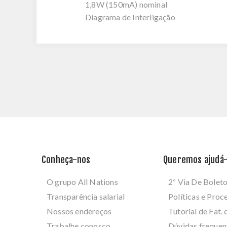
1,8W (150mA) nominal
Diagrama de Interligação
Conheça-nos
Queremos ajudá-
O grupo All Nations
2ª Via De Bolet
Transparência salarial
Políticas e Pro
Nossos endereços
Tutorial de Fat. 
Trabalhe conosco
Dúvidas frequen