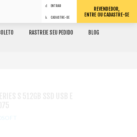
ENTRAR
REVENDEDOR,
ENTRE OU CADASTRE-SE
CADASTRE-SE
BOLETO
RASTREIE SEU PEDIDO
BLOG
ERIES S 512GB SSD USB E
075
OSOFT
1