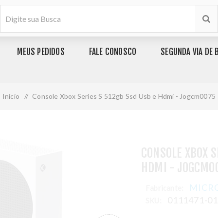
MEUS PEDIDOS
FALE CONOSCO
SEGUNDA VIA DE 
Início
/
Console Xbox Series S 512gb Ssd Usb e Hdmi - Jogcm0075
CONSOLE XBOX S
HDMI - JOGCM0
MICR
Fabricante:
0111471-0
SKU: