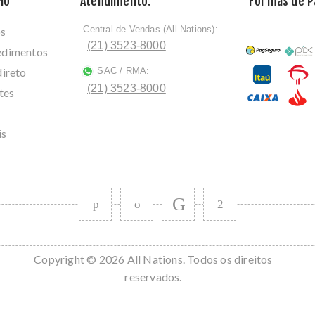
lo
Atendimento:
Formas de 
Central de Vendas (All Nations):
os
ﾠ
(21) 3523-8000
cedimentos
direto
SAC / RMA:
ﾠ
(21) 3523-8000
tes
is
Copyright © 2026 All Nations. Todos os direitos
reservados.