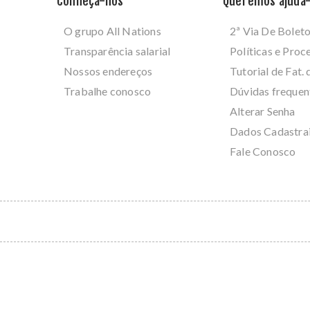
Conheça-nos
Queremos ajudá-
O grupo All Nations
2ª Via De Bolet
Transparência salarial
Políticas e Pro
Nossos endereços
Tutorial de Fat. 
Trabalhe conosco
Dúvidas frequen
Alterar Senha
Dados Cadastra
Fale Conosco