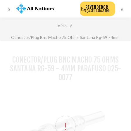
REVENDEDOR
FAÇA SEU CADASTRO
Início
/
Conector/Plug Bnc Macho 75 Ohms Santana Rg-59 - 4mm
Parafuso 025-0077
CONECTOR/PLUG BNC MACHO 75 OHMS
SANTANA RG-59 - 4MM PARAFUSO 025-
0077