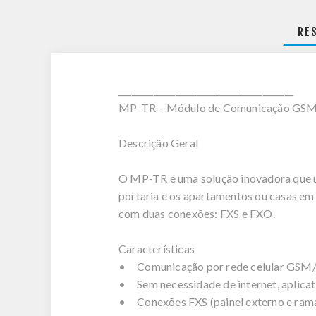
RE
________________________________________
MP-TR – Módulo de Comunicação GSM
Descrição Geral
O MP-TR é uma solução inovadora que ut
portaria e os apartamentos ou casas em
com duas conexões: FXS e FXO.
Características
• Comunicação por rede celular GSM
• Sem necessidade de internet, aplica
• Conexões FXS (painel externo e ramal