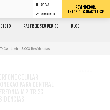
ENTRAR
REVENDEDOR,
ENTRE OU CADASTRE-SE
CADASTRE-SE
BOLETO
RASTREIE SEU PEDIDO
BLOG
r 3g - Limite 5.000 Residencias
ERFONE CELULAR
CONEXAO PARA CENTRAL
ERFONIA MP-TR 3G -
ESIDENCIAS
1