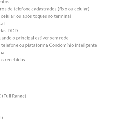
entos
s de telefone cadastrados (fixo ou celular)
elular, ou após toques no terminal
tal
adas DDD
ando o principal estiver sem rede
telefone ou plataforma Condomínio Inteligente
ria
as recebidas
(Full Range)
l)