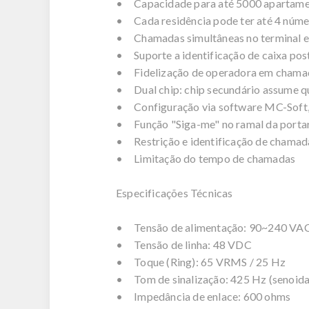
• Capacidade para até 5000 apartam
• Cada residência pode ter até 4 número
• Chamadas simultâneas no terminal e c
• Suporte a identificação de caixa pos
• Fidelização de operadora em cham
• Dual chip: chip secundário assume qu
• Configuração via software MC-Soft, 
• Função "Siga-me" no ramal da porta
• Restrição e identificação de chamad
• Limitação do tempo de chamadas
Especificações Técnicas
• Tensão de alimentação: 90~240 VAC 
• Tensão de linha: 48 VDC
• Toque (Ring): 65 VRMS / 25 Hz
• Tom de sinalização: 425 Hz (senoida
• Impedância de enlace: 600 ohms