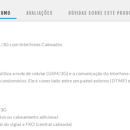
SUMO
AVALIAÇÕES
DÚVIDAS SOBRE ESTE PROD
/3G com Interfones Cabeados
iliza a rede de celular (GSM/3G) e a comunicação do interfone c
 condomínios. Ele é conectado entre um painel externo (DTMF) 
/3G
tivo ou cabeamento adicional
 do vigia) e FXO (central cabeada)