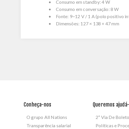
• Consumo em standby: 4 W
• Consumo em conversação: 8 W
• Fonte: 9~12 V / 1 A (polo positivo in
• Dimensões: 127 × 138 × 47 mm
Conheça-nos
Queremos ajudá-
O grupo All Nations
2ª Via De Bolet
Transparência salarial
Políticas e Pro