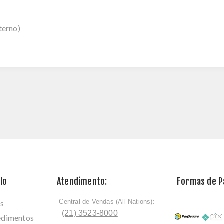
terno)
lo
Atendimento:
Formas de 
Central de Vendas (All Nations):
os
ﾠ
(21) 3523-8000
cedimentos