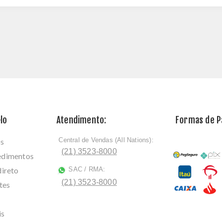
lo
Atendimento:
Formas de 
Central de Vendas (All Nations):
os
ﾠ
(21) 3523-8000
cedimentos
direto
SAC / RMA:
ﾠ
(21) 3523-8000
tes
is