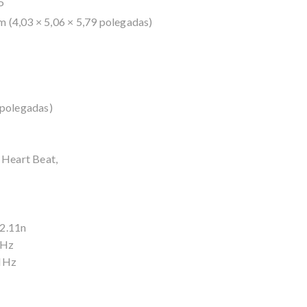
P
 (4,03 × 5,06 × 5,79 polegadas)
 polegadas)
 Heart Beat,
02.11n
GHz
 MHz