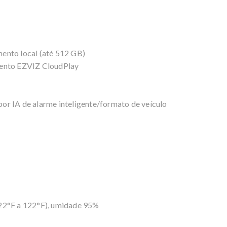
ento local (até 512 GB)
nto EZVIZ CloudPlay
r IA de alarme inteligente/formato de veículo
22°F a 122°F), umidade 95%