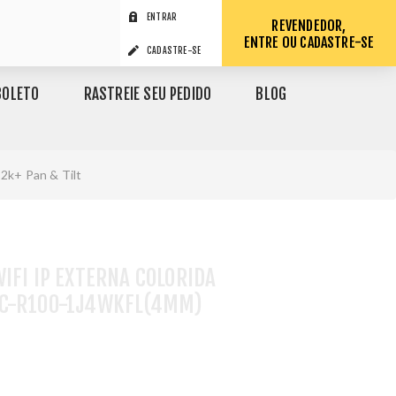
ENTRAR
REVENDEDOR,
ENTRE OU CADASTRE-SE
CADASTRE-SE
BOLETO
RASTREIE SEU PEDIDO
BLOG
2k+ Pan & Tilt
IFI IP EXTERNA COLORIDA
C-R100-1J4WKFL(4MM)
1