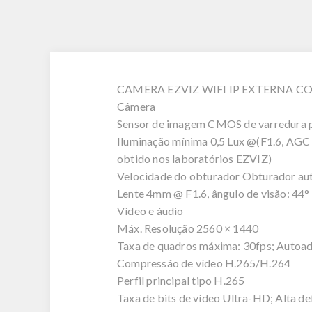
CAMERA EZVIZ WIFI IP EXTERNA C
Câmera
Sensor de imagem CMOS de varredura p
Iluminação mínima 0,5 Lux @(F1.6, AGC 
obtido nos laboratórios EZVIZ)
Velocidade do obturador Obturador au
Lente 4mm @ F1.6, ângulo de visão: 44° (
Vídeo e áudio
Máx. Resolução 2560 × 1440
Taxa de quadros máxima: 30fps; Autoad
Compressão de vídeo H.265/H.264
Perfil principal tipo H.265
Taxa de bits de vídeo Ultra-HD; Alta def