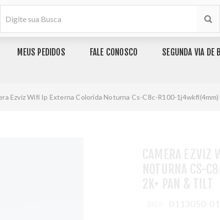
MEUS PEDIDOS
FALE CONOSCO
SEGUNDA VIA DE 
ra Ezviz Wifi Ip Externa Colorida Noturna Cs-C8c-R100-1j4wkfl(4mm) 
CAMERA EZVIZ W
NOTURNA CS-C8
2K+ PAN & TILT
0113050-0
SKU: