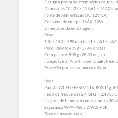
Design à prova de intempéries de grau I
Dimensões 102,27 × 128,61 × 147,05 mm
Fonte de Alimentação DC 12V/1A
Consumo de energia MÁX. 12W
Dimensões da embalagem
Peso
140 × 140 × 192 mm (5,51 × 5,51 × 7,56
Peso líquido: 495 g (17,46 onças)
Com pacote: 805 g (28,39 onças)
Função Geral Anti-Flicker, Dual-Stream,
Proteção por senha, marca d’água
Rede
Padrão Wi-Fi IEEE802.11b, 802.11g, 8
Faixa de frequência 2,4 GHz ~ 2,4835 
Largura de banda do canal suporta 20
Segurança WPA-PSK / WPA2-PSK
Taxa de transmissão