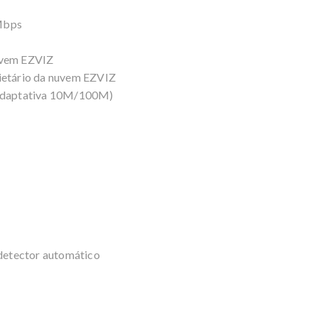
Mbps
uvem EZVIZ
rietário da nuvem EZVIZ
t adaptativa 10M/100M)
 detector automático