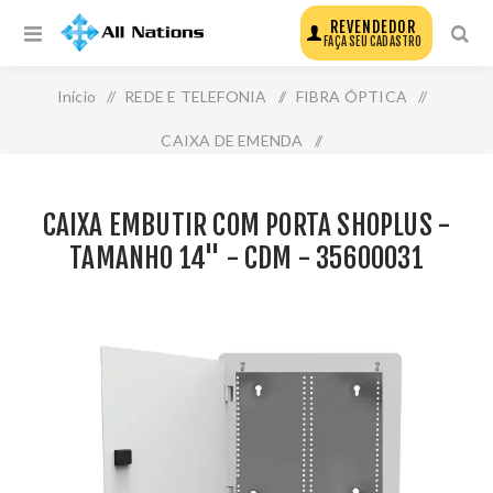
REVENDEDOR
FAÇA SEU CADASTRO
Início
/
REDE E TELEFONIA
/
FIBRA ÓPTICA
/
CAIXA DE EMENDA
/
Caixa Embutir com Porta Shoplus - Tamanho 14" - Cdm -
CAIXA EMBUTIR COM PORTA SHOPLUS -
35600031
TAMANHO 14" - CDM - 35600031