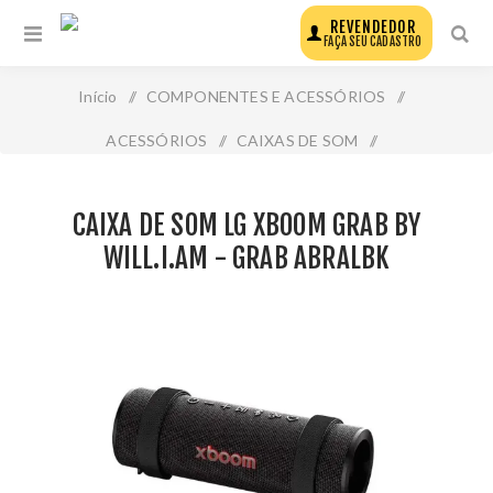
REVENDEDOR
FAÇA SEU CADASTRO
Início
/
COMPONENTES E ACESSÓRIOS
/
ACESSÓRIOS
/
CAIXAS DE SOM
/
Caixa de Som Lg Xboom Grab By Will.I.Am - Grab Abralbk
CAIXA DE SOM LG XBOOM GRAB BY
WILL.I.AM - GRAB ABRALBK