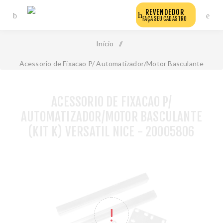
REVENDEDOR
FAÇA SEU CADASTRO
Início
/
Acessorio de Fixacao P/ Automatizador/Motor Basculante
(Kit K) Versatil Nice - 20005806
ACESSORIO DE FIXACAO P/
AUTOMATIZADOR/MOTOR BASCULANTE
(KIT K) VERSATIL NICE - 20005806