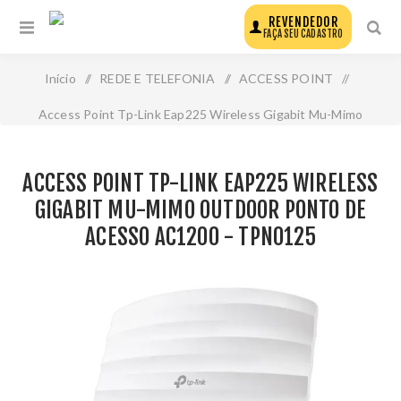
REVENDEDOR
FAÇA SEU CADASTRO
Início
/
REDE E TELEFONIA
/
ACCESS POINT
/
Access Point Tp-Link Eap225 Wireless Gigabit Mu-Mimo
Outdoor Ponto de Acesso Ac1200 - Tpn0125
ACCESS POINT TP-LINK EAP225 WIRELESS
GIGABIT MU-MIMO OUTDOOR PONTO DE
ACESSO AC1200 - TPN0125