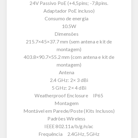
24V Passivo PoE (+4,5pins; -7,8pins.
Adaptador PoE incluso)
Consumo de energia
10.5W
Dimensões
215.7×45×37.7 mm (sem antena e kit de
montagem)
403.8×90.7×55.2 mm (com antena e kit de
montagem)
Antena
2.4 GHz: 2× 3 dBi
5 GHz: 2× 4 dBi
Weatherproof Enclosure IP65
Montagem
Montável em Parede/Poste (Kits Inclusos)
Padrões Wireless
IEEE 802.11a/b/g/n/ac
Frequência 2.4GHz, 5GHz