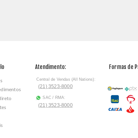
lo
Atendimento:
Formas de 
Central de Vendas (All Nations):
os
ﾠ
(21) 3523-8000
cedimentos
direto
SAC / RMA:
ﾠ
(21) 3523-8000
tes
is