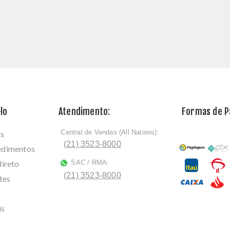
lo
Atendimento:
Formas de 
Central de Vendas (All Nations):
os
ﾠ
(21) 3523-8000
cedimentos
direto
SAC / RMA:
ﾠ
(21) 3523-8000
tes
is