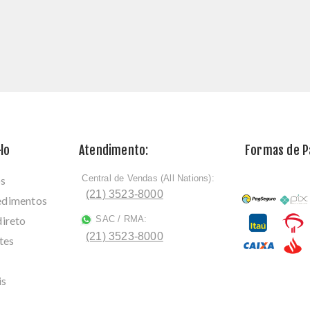
lo
Atendimento:
Formas de 
Central de Vendas (All Nations):
os
ﾠ
(21) 3523-8000
cedimentos
direto
SAC / RMA:
ﾠ
(21) 3523-8000
tes
is