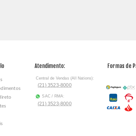
lo
Atendimento:
Formas de 
Central de Vendas (All Nations):
os
ﾠ
(21) 3523-8000
cedimentos
direto
SAC / RMA:
ﾠ
(21) 3523-8000
tes
is