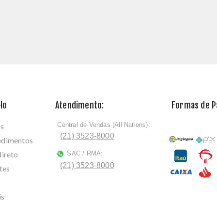
lo
Atendimento:
Formas de 
Central de Vendas (All Nations):
os
ﾠ
(21) 3523-8000
cedimentos
direto
SAC / RMA:
ﾠ
(21) 3523-8000
tes
is