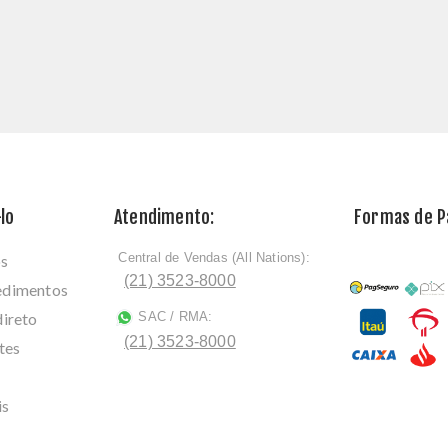
lo
Atendimento:
Formas de 
Central de Vendas (All Nations):
os
ﾠ
(21) 3523-8000
cedimentos
direto
SAC / RMA:
ﾠ
(21) 3523-8000
tes
is