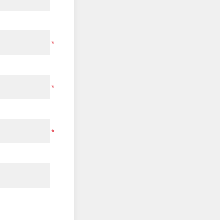
*
*
*