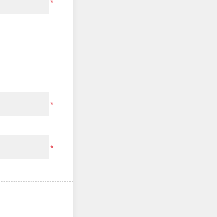
*
*
*