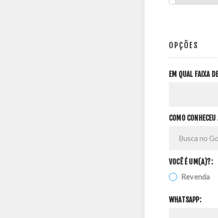
OPÇÕES
EM QUAL FAIXA 
COMO CONHECEU 
VOCÊ É UM(A)?:
Revenda
WHATSAPP: