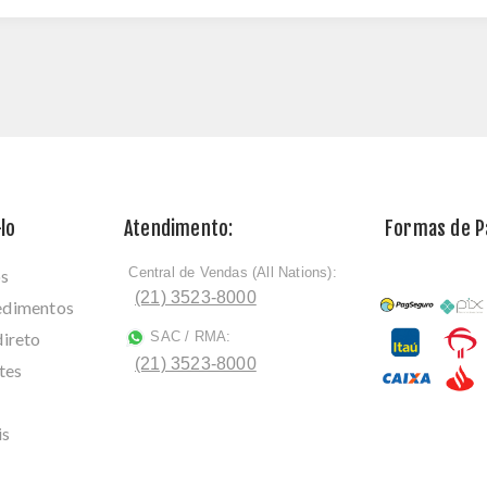
lo
Atendimento:
Formas de 
Central de Vendas (All Nations):
os
ﾠ
(21) 3523-8000
cedimentos
direto
SAC / RMA:
ﾠ
(21) 3523-8000
tes
is