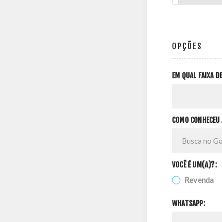
OPÇÕES
EM QUAL FAIXA 
COMO CONHECEU 
VOCÊ É UM(A)?:
Revenda
WHATSAPP: