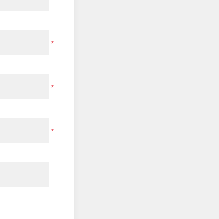
*
*
*