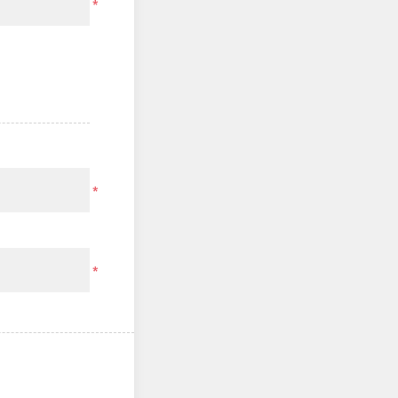
*
*
*