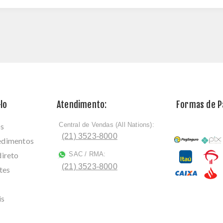
lo
Atendimento:
Formas de 
Central de Vendas (All Nations):
os
ﾠ
(21) 3523-8000
cedimentos
direto
SAC / RMA:
ﾠ
(21) 3523-8000
tes
is