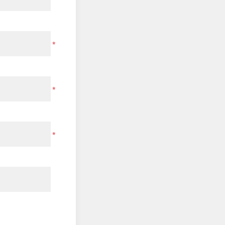
*
*
*