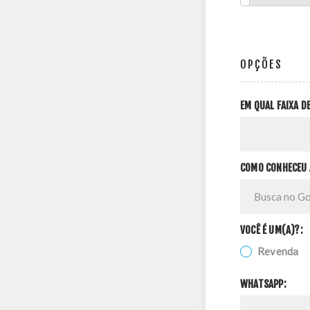
OPÇÕES
EM QUAL FAIXA 
COMO CONHECEU 
VOCÊ É UM(A)?:
Revenda
WHATSAPP: