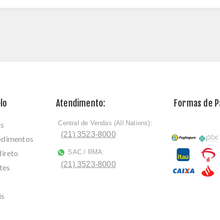
lo
Atendimento:
Formas de 
Central de Vendas (All Nations):
os
ﾠ
(21) 3523-8000
cedimentos
direto
SAC / RMA:
ﾠ
(21) 3523-8000
tes
is