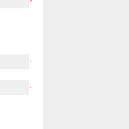
*
*
*