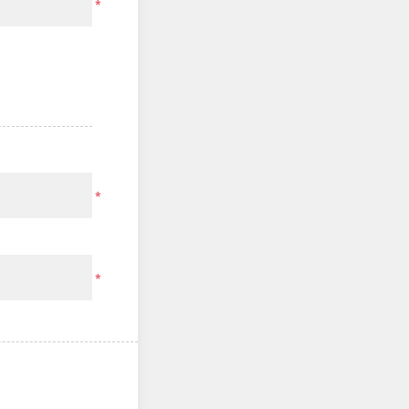
*
*
*