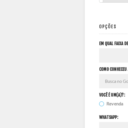
OPÇÕES
EM QUAL FAIXA 
COMO CONHECEU 
VOCÊ É UM(A)?:
Revenda
WHATSAPP: