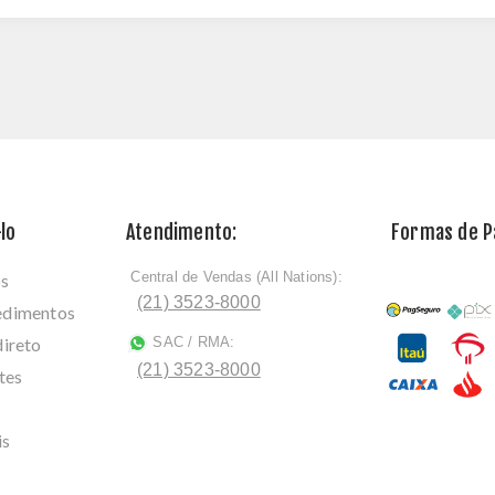
lo
Atendimento:
Formas de 
Central de Vendas (All Nations):
os
ﾠ
(21) 3523-8000
cedimentos
direto
SAC / RMA:
ﾠ
(21) 3523-8000
tes
is