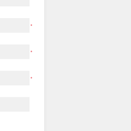
*
*
*