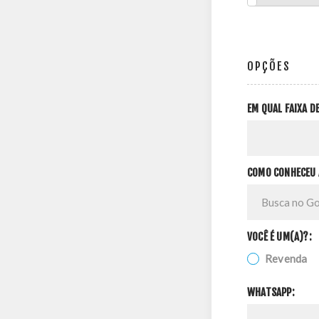
OPÇÕES
EM QUAL FAIXA 
COMO CONHECEU 
VOCÊ É UM(A)?:
Revenda
WHATSAPP: