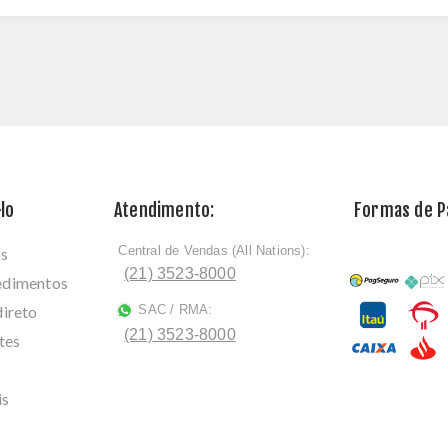
lo
Atendimento:
Formas de 
Central de Vendas (All Nations):
os
ﾠ
(21) 3523-8000
cedimentos
direto
SAC / RMA:
ﾠ
(21) 3523-8000
tes
is