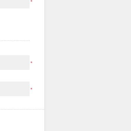
*
*
*