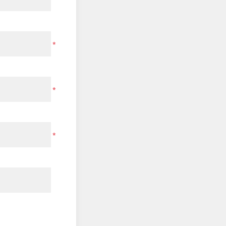
*
*
*