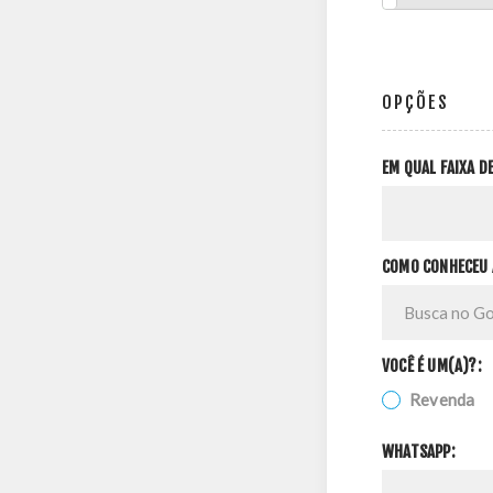
OPÇÕES
EM QUAL FAIXA 
COMO CONHECEU 
VOCÊ É UM(A)?:
Revenda
WHATSAPP: