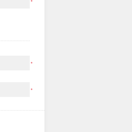
*
*
*