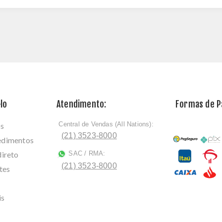
lo
Atendimento:
Formas de 
Central de Vendas (All Nations):
os
ﾠ
(21) 3523-8000
cedimentos
direto
SAC / RMA:
ﾠ
(21) 3523-8000
tes
is