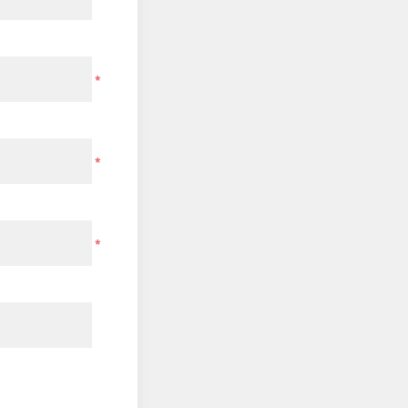
*
*
*