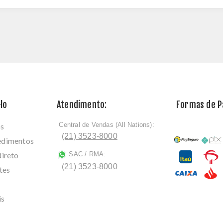
lo
Atendimento:
Formas de 
Central de Vendas (All Nations):
os
ﾠ
(21) 3523-8000
cedimentos
direto
SAC / RMA:
ﾠ
(21) 3523-8000
tes
is