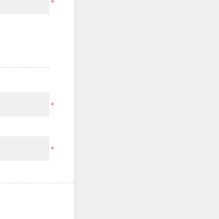
*
*
*