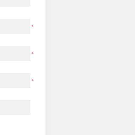
*
*
*