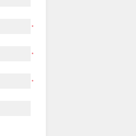
*
*
*