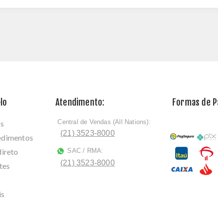
lo
Atendimento:
Formas de 
Central de Vendas (All Nations):
os
ﾠ
(21) 3523-8000
cedimentos
direto
SAC / RMA:
ﾠ
(21) 3523-8000
tes
is