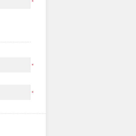
*
*
*