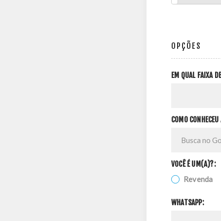
OPÇÕES
EM QUAL FAIXA 
COMO CONHECEU 
VOCÊ É UM(A)?:
Revenda
WHATSAPP: