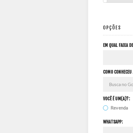
OPÇÕES
EM QUAL FAIXA 
COMO CONHECEU 
VOCÊ É UM(A)?:
Revenda
WHATSAPP: