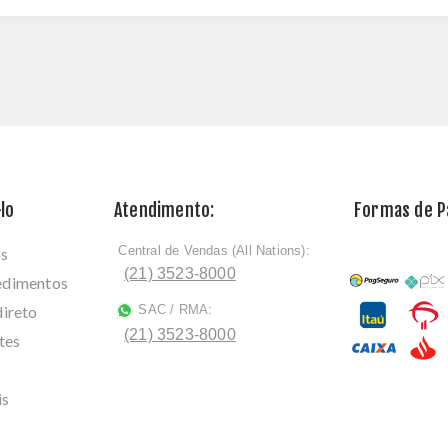
lo
Atendimento:
Formas de 
Central de Vendas (All Nations):
os
ﾠ
(21) 3523-8000
cedimentos
direto
SAC / RMA:
ﾠ
(21) 3523-8000
tes
is