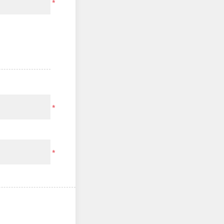
*
*
*