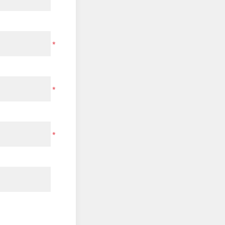
*
*
*