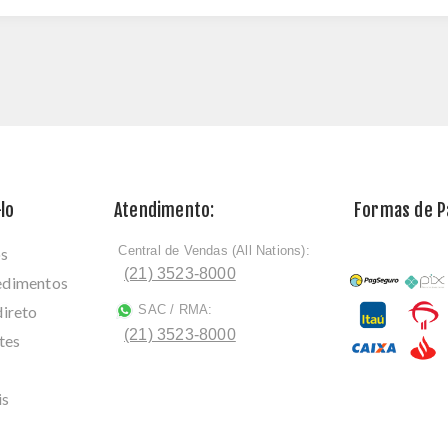
lo
Atendimento:
Formas de 
Central de Vendas (All Nations):
os
ﾠ
(21) 3523-8000
cedimentos
direto
SAC / RMA:
ﾠ
(21) 3523-8000
tes
is