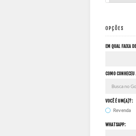
OPÇÕES
EM QUAL FAIXA 
COMO CONHECEU 
VOCÊ É UM(A)?:
Revenda
WHATSAPP: