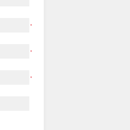
*
*
*