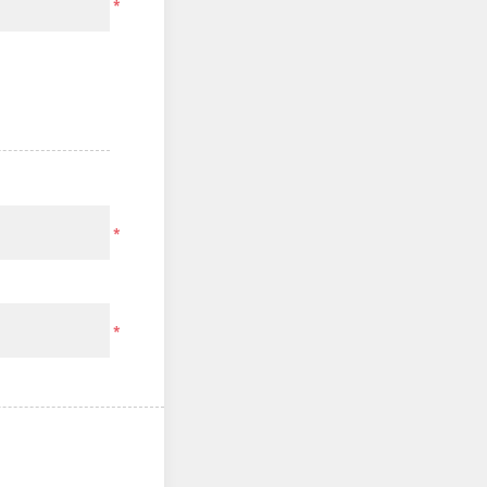
*
*
*