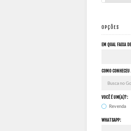
OPÇÕES
EM QUAL FAIXA 
COMO CONHECEU 
VOCÊ É UM(A)?:
Revenda
WHATSAPP: