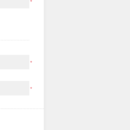
*
*
*