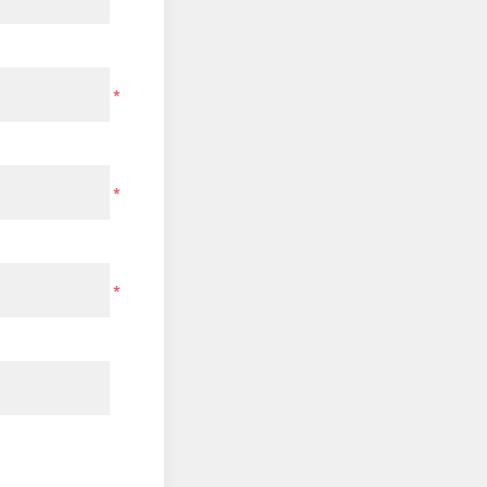
*
*
*