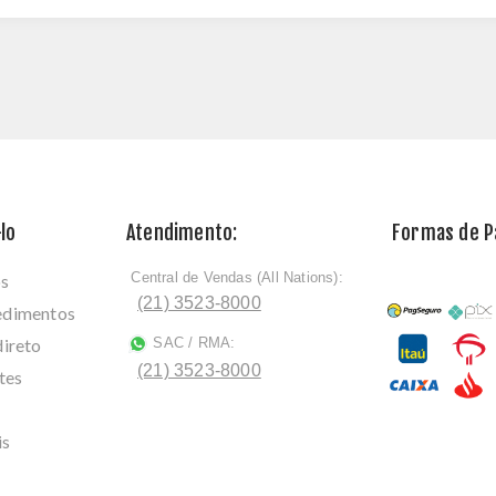
lo
Atendimento:
Formas de 
Central de Vendas (All Nations):
os
ﾠ
(21) 3523-8000
cedimentos
direto
SAC / RMA:
ﾠ
(21) 3523-8000
tes
is