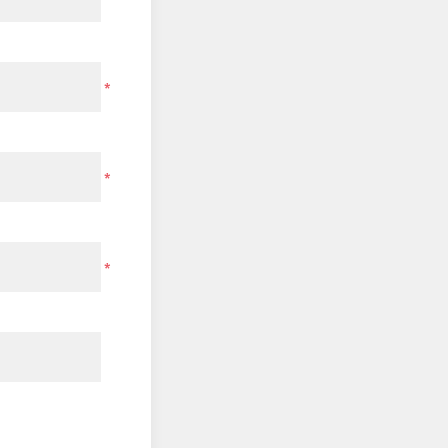
*
*
*