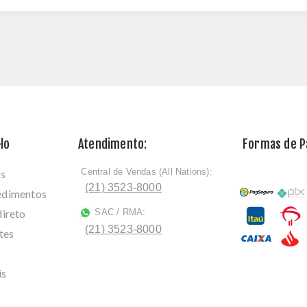
lo
Atendimento:
Formas de 
Central de Vendas (All Nations):
os
ﾠ
(21) 3523-8000
cedimentos
direto
SAC / RMA:
ﾠ
(21) 3523-8000
tes
is