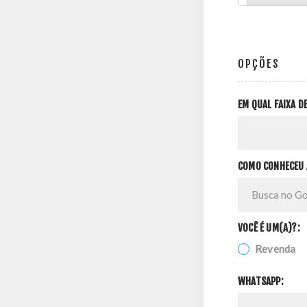
OPÇÕES
EM QUAL FAIXA 
COMO CONHECEU 
VOCÊ É UM(A)?:
Revenda
WHATSAPP: