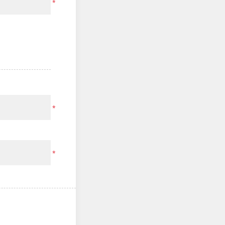
*
*
*