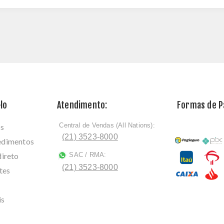
lo
Atendimento:
Formas de 
Central de Vendas (All Nations):
os
ﾠ
(21) 3523-8000
cedimentos
direto
SAC / RMA:
ﾠ
(21) 3523-8000
tes
is