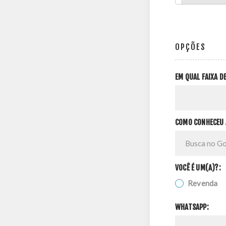
OPÇÕES
EM QUAL FAIXA 
COMO CONHECEU 
VOCÊ É UM(A)?:
Revenda
WHATSAPP: