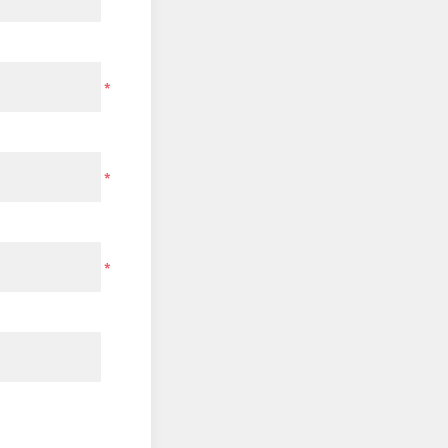
*
*
*