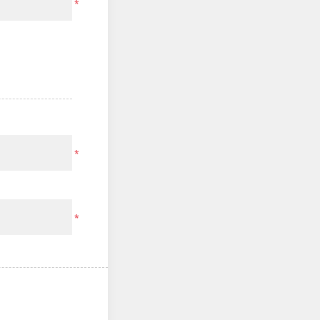
*
*
*