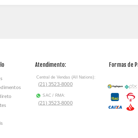
lo
Atendimento:
Formas de 
Central de Vendas (All Nations):
os
ﾠ
(21) 3523-8000
cedimentos
direto
SAC / RMA:
ﾠ
(21) 3523-8000
tes
is