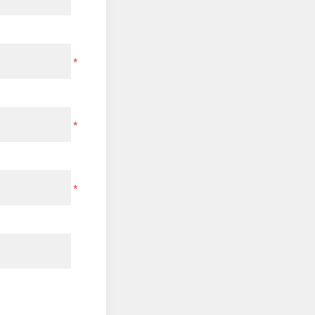
*
*
*