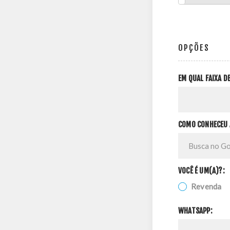
OPÇÕES
EM QUAL FAIXA 
COMO CONHECEU 
VOCÊ É UM(A)?:
Revenda
WHATSAPP: