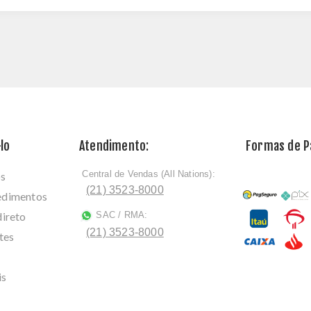
lo
Atendimento:
Formas de 
Central de Vendas (All Nations):
os
ﾠ
(21) 3523-8000
cedimentos
direto
SAC / RMA:
ﾠ
(21) 3523-8000
tes
is