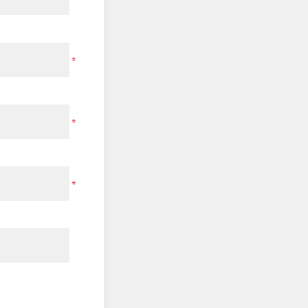
*
*
*