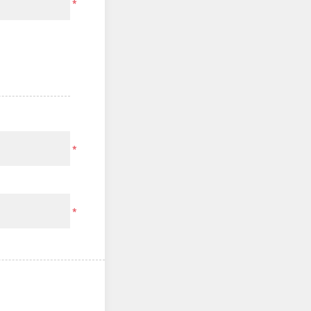
*
*
*