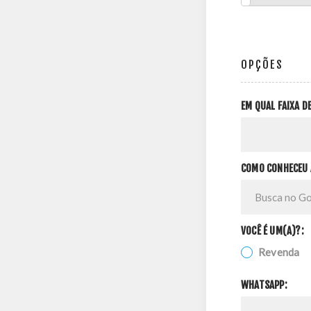
OPÇÕES
EM QUAL FAIXA 
COMO CONHECEU 
VOCÊ É UM(A)?:
Revenda
WHATSAPP: