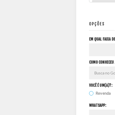
OPÇÕES
EM QUAL FAIXA 
COMO CONHECEU 
VOCÊ É UM(A)?:
Revenda
WHATSAPP: