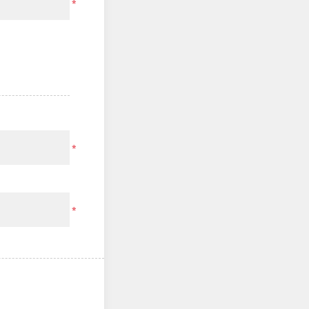
*
*
*