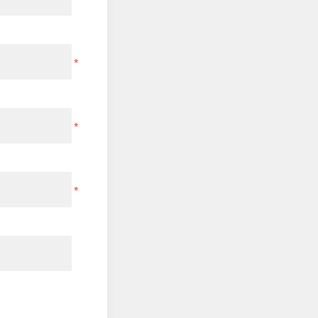
*
*
*