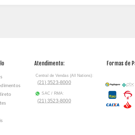
lo
Atendimento:
Formas de 
Central de Vendas (All Nations):
os
ﾠ
(21) 3523-8000
cedimentos
direto
SAC / RMA:
ﾠ
(21) 3523-8000
tes
is