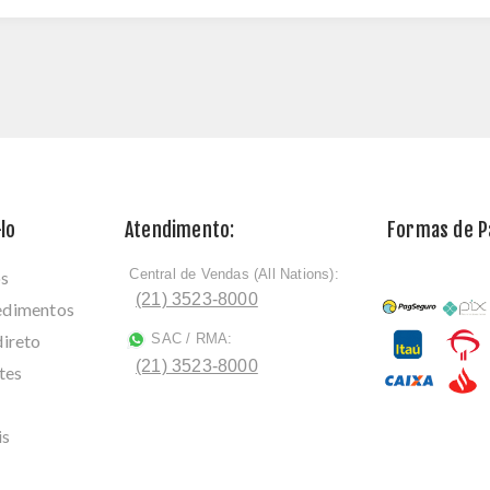
lo
Atendimento:
Formas de 
Central de Vendas (All Nations):
os
ﾠ
(21) 3523-8000
cedimentos
direto
SAC / RMA:
ﾠ
(21) 3523-8000
tes
is