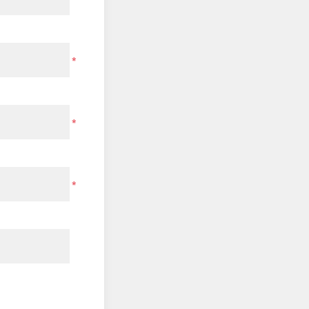
*
*
*