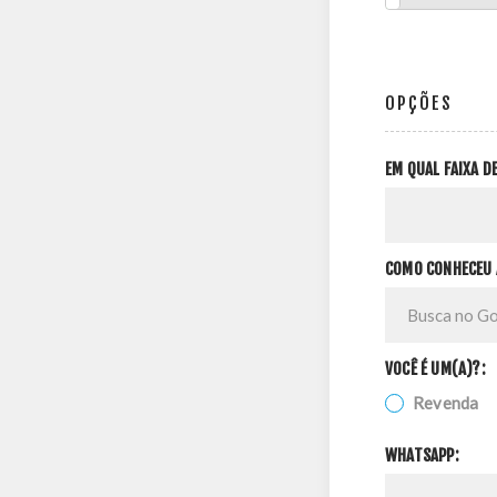
OPÇÕES
EM QUAL FAIXA 
COMO CONHECEU 
VOCÊ É UM(A)?:
Revenda
WHATSAPP: