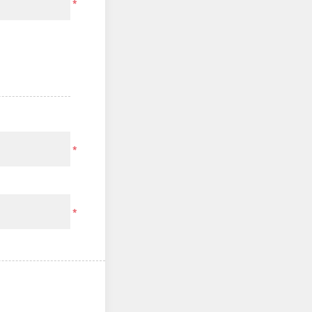
*
*
*