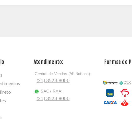
lo
Atendimento:
Formas de 
Central de Vendas (All Nations):
os
ﾠ
(21) 3523-8000
cedimentos
direto
SAC / RMA:
ﾠ
(21) 3523-8000
tes
is