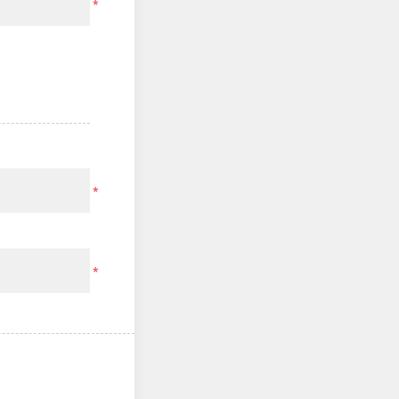
*
*
*