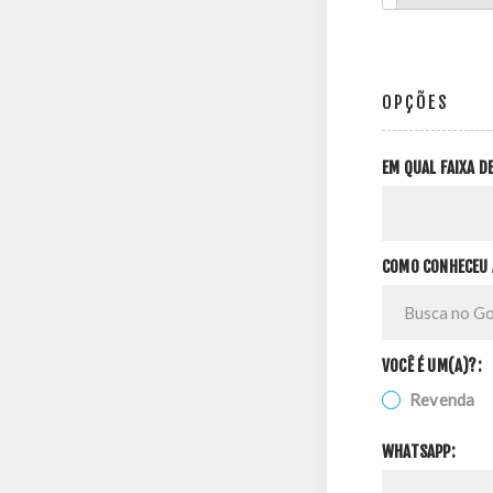
OPÇÕES
EM QUAL FAIXA 
COMO CONHECEU 
VOCÊ É UM(A)?:
Revenda
WHATSAPP: