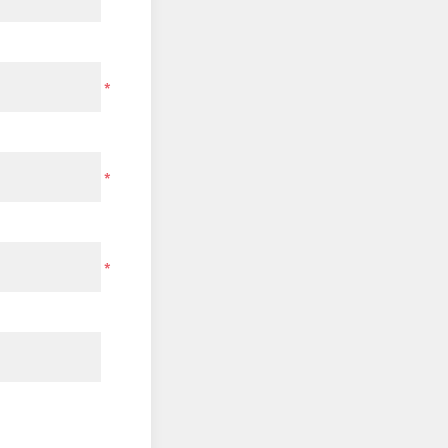
*
*
*