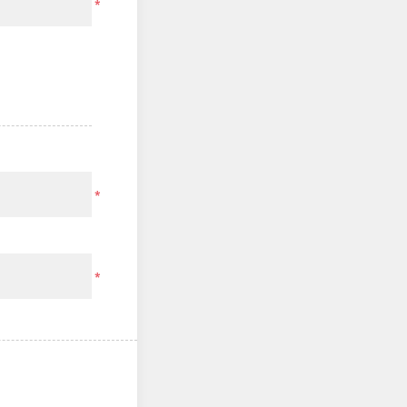
*
*
*