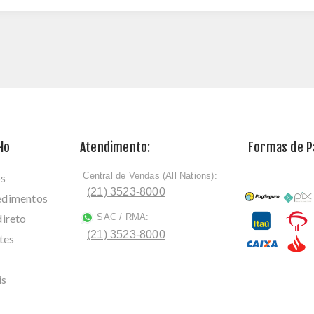
lo
Atendimento:
Formas de 
Central de Vendas (All Nations):
os
ﾠ
(21) 3523-8000
cedimentos
direto
SAC / RMA:
ﾠ
(21) 3523-8000
tes
is