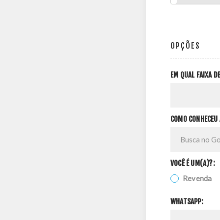
OPÇÕES
EM QUAL FAIXA 
COMO CONHECEU 
VOCÊ É UM(A)?:
Revenda
WHATSAPP: