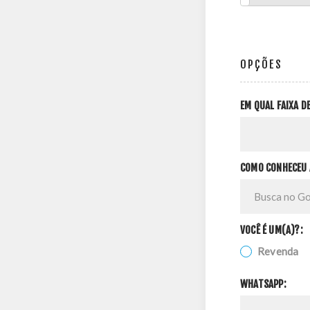
OPÇÕES
EM QUAL FAIXA 
COMO CONHECEU 
VOCÊ É UM(A)?:
Revenda
WHATSAPP: