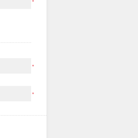
*
*
*