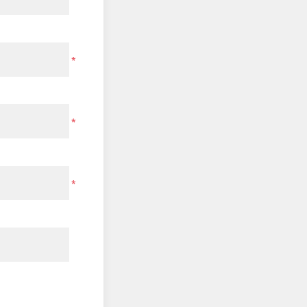
*
*
*