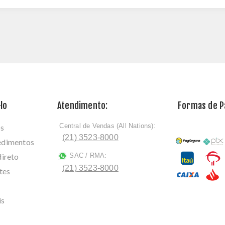
lo
Atendimento:
Formas de 
Central de Vendas (All Nations):
os
ﾠ
(21) 3523-8000
cedimentos
direto
SAC / RMA:
ﾠ
(21) 3523-8000
tes
is