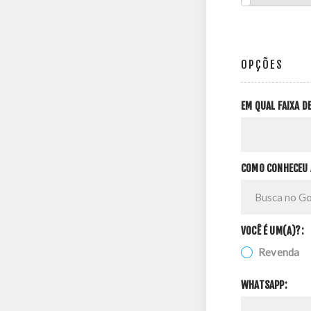
OPÇÕES
EM QUAL FAIXA 
COMO CONHECEU 
VOCÊ É UM(A)?:
Revenda
WHATSAPP: