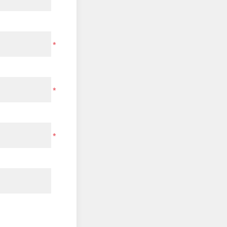
*
*
*