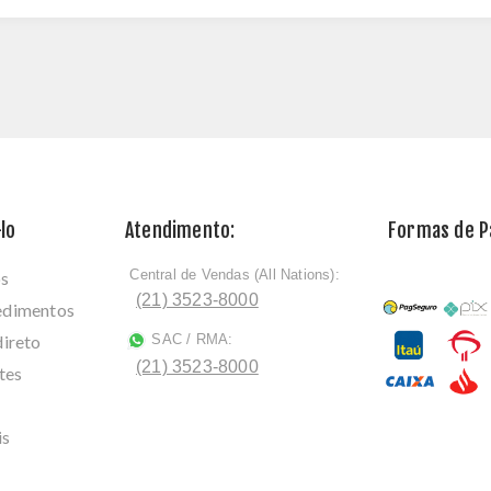
lo
Atendimento:
Formas de 
Central de Vendas (All Nations):
os
ﾠ
(21) 3523-8000
cedimentos
direto
SAC / RMA:
ﾠ
(21) 3523-8000
tes
is