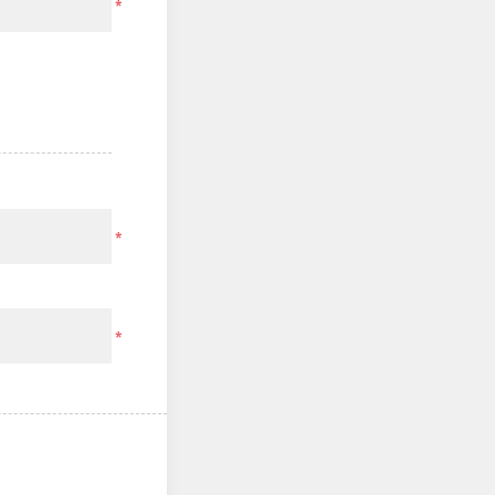
*
*
*