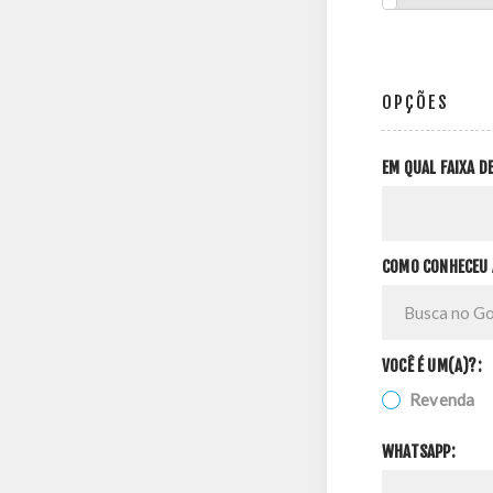
OPÇÕES
EM QUAL FAIXA 
COMO CONHECEU 
VOCÊ É UM(A)?:
Revenda
WHATSAPP: