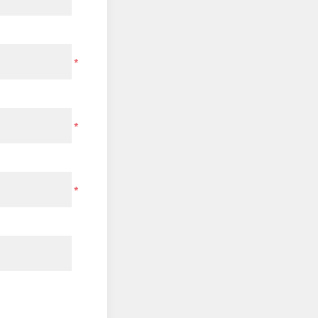
*
*
*