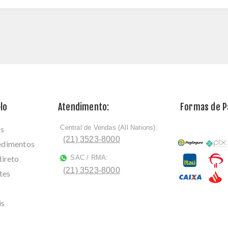
lo
Atendimento:
Formas de 
Central de Vendas (All Nations):
os
ﾠ
(21) 3523-8000
cedimentos
direto
SAC / RMA:
ﾠ
(21) 3523-8000
tes
is