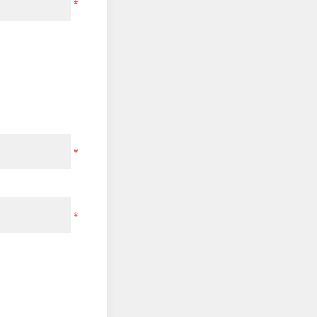
*
*
*