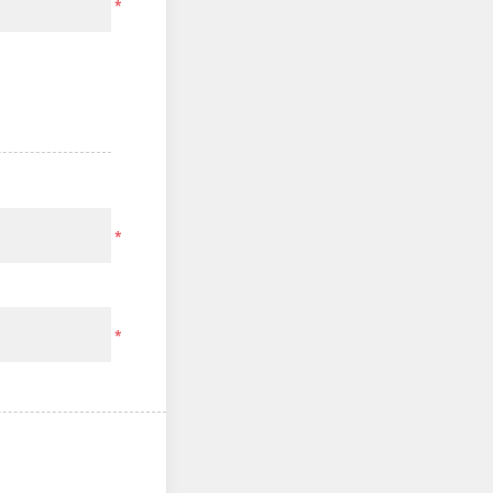
*
*
*