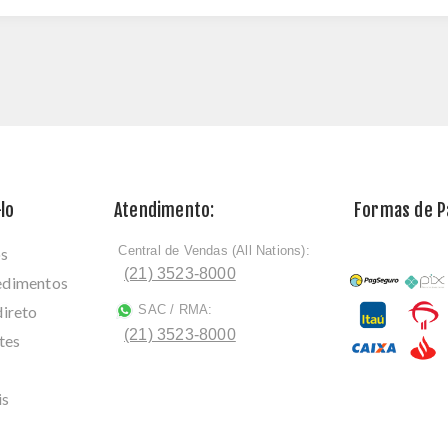
lo
Atendimento:
Formas de 
Central de Vendas (All Nations):
os
ﾠ
(21) 3523-8000
cedimentos
direto
SAC / RMA:
ﾠ
(21) 3523-8000
tes
is