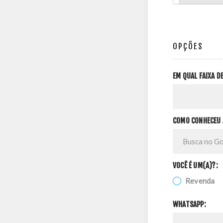
OPÇÕES
EM QUAL FAIXA 
COMO CONHECEU 
VOCÊ É UM(A)?:
Revenda
WHATSAPP: