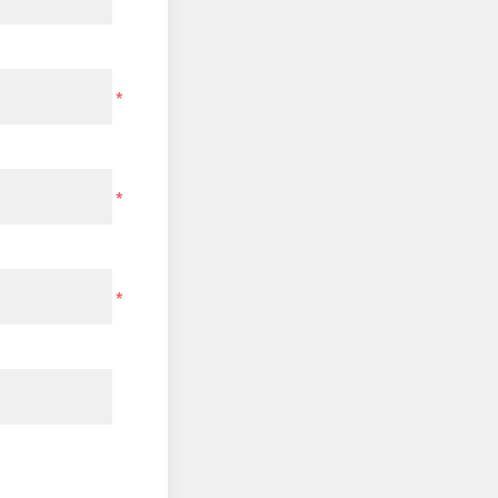
*
*
*