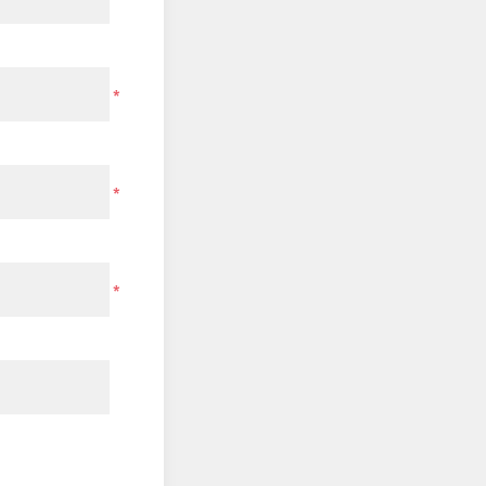
*
*
*