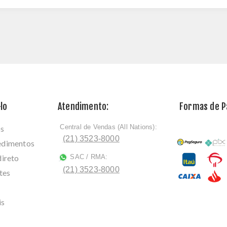
lo
Atendimento:
Formas de 
Central de Vendas (All Nations):
os
ﾠ
(21) 3523-8000
cedimentos
direto
SAC / RMA:
ﾠ
(21) 3523-8000
tes
is