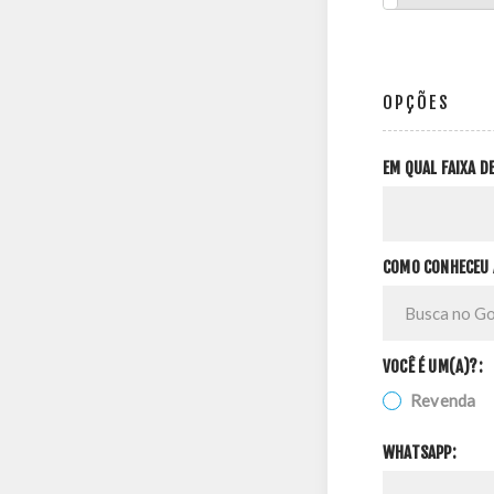
OPÇÕES
EM QUAL FAIXA 
COMO CONHECEU 
VOCÊ É UM(A)?:
Revenda
WHATSAPP: