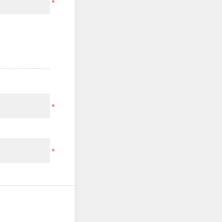
*
*
*